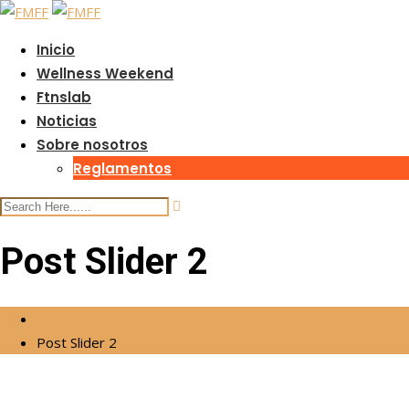
Skip
to
Inicio
content
Wellness Weekend
Ftnslab
Noticias
Sobre nosotros
Reglamentos
Post Slider 2
Inicio
Post Slider 2