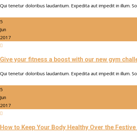
Qui tenetur doloribus laudantium. Expedita aut impedit in illum. S
5
Jun
2017
Give your fitness a boost with our new gym chal
Qui tenetur doloribus laudantium. Expedita aut impedit in illum. S
5
Jun
2017
How to Keep Your Body Healthy Over the Festiv