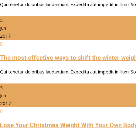
Qui tenetur doloribus laudantium. Expedita aut impedit in illum. S
5
Jun
2017
The most effective ways to shift the winter weigh
Qui tenetur doloribus laudantium. Expedita aut impedit in illum. S
5
Jun
2017
Lose Your Christmas Weight With Your Own Body 