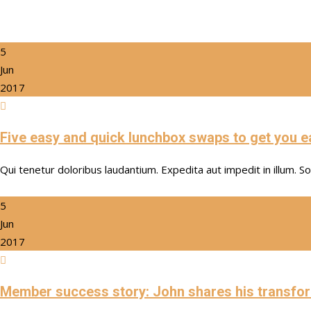
5
Jun
2017
Five easy and quick lunchbox swaps to get you ea
Qui tenetur doloribus laudantium. Expedita aut impedit in illum. S
5
Jun
2017
Member success story: John shares his transfor