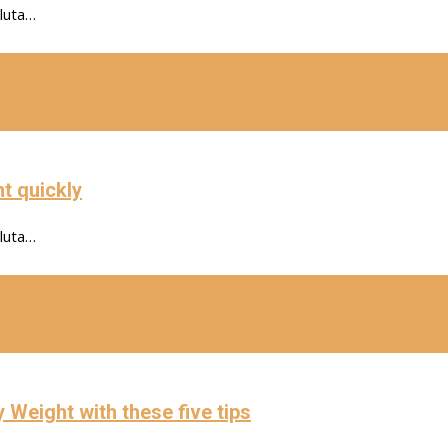
oluta…
t quickly
oluta…
Weight with these five tips