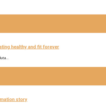
ting healthy and fit forever
oluta…
mation story