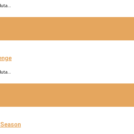
oluta…
lenge
oluta…
e Season