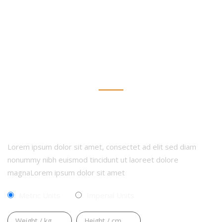
Dark Background Style
CALCULATE YOUR BMI
Lorem ipsum dolor sit amet, consectet ad elit sed diam
nonummy nibh euismod tincidunt ut laoreet dolore
magnaLorem ipsum dolor sit amet
Metric Units
Imperial Units