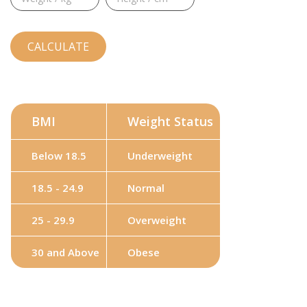
BMI
Weight Status
Below 18.5
Underweight
18.5 - 24.9
Normal
25 - 29.9
Overweight
30 and Above
Obese