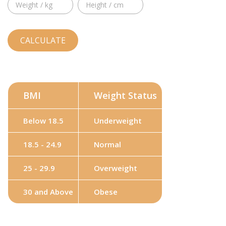
BMI
Weight Status
Below 18.5
Underweight
18.5 - 24.9
Normal
25 - 29.9
Overweight
30 and Above
Obese